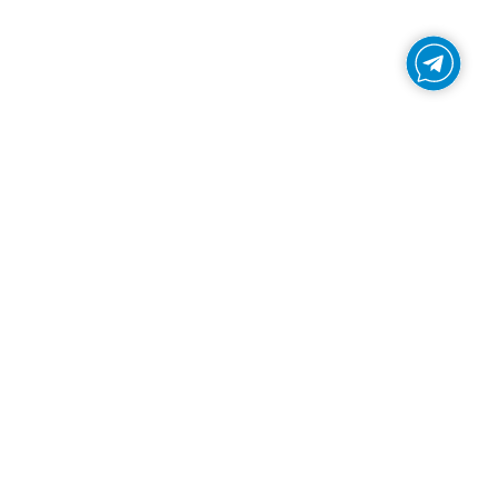
Запишитесь на бесплатную
консультацию
в Lingvoexpert!
Наши эксперты оценят ваш уровень,
обсудят цели и помогут подобрать