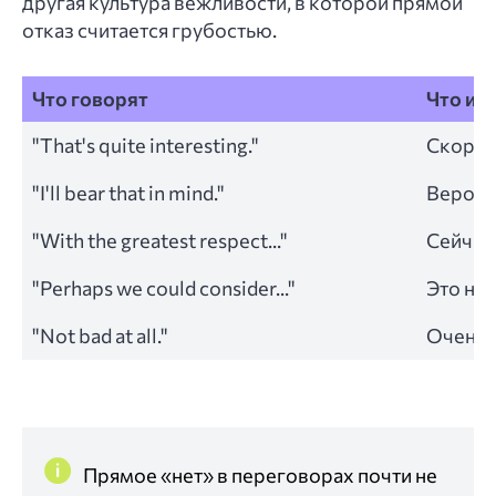
другая культура вежливости, в которой прямой
отказ считается грубостью.
Что говорят
Что им
"That's quite interesting."
Скорее 
"I'll bear that in mind."
Вероятн
"With the greatest respect..."
Сейчас 
"Perhaps we could consider..."
Это нуж
"Not bad at all."
Очень 
Прямое «нет» в переговорах почти не